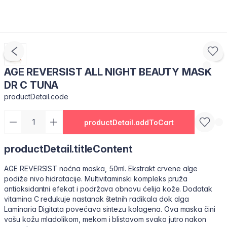
AGE REVERSIST ALL NIGHT BEAUTY MASK
DR C TUNA
productDetail.code
productDetail.addToCart
productDetail.titleContent
AGE REVERSIST noćna maska, 50ml. Ekstrakt crvene alge
podiže nivo hidratacije. Multivitaminski kompleks pruža
antioksidantni efekat i podržava obnovu ćelija kože. Dodatak
vitamina C redukuje nastanak štetnih radikala dok alga
Laminaria Digitata povećava sintezu kolagena. Ova maska čini
vašu kožu mladolikom, mekom i blistavom svako jutro nakon