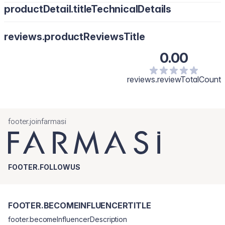
productDetail.titleTechnicalDetails
Koristite ujutru i uveče. Nanesite na čisto lice i vrat.
reviews.productReviewsTitle
0.00
reviews.reviewTotalCount
footer.joinfarmasi
FOOTER.FOLLOWUS
FOOTER.BECOMEINFLUENCERTITLE
footer.becomeInfluencerDescription