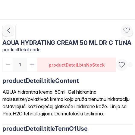
AQUA HYDRATING CREAM 50 ML DR C TUNA
productDetail.code
productDetail.btnNoStock
productDetail.titleContent
AQUA hidrantna krema, 50ml. Gel hidrantna
moisturizer/ovlaživač krema koja pruža trenutnu hidrataciju
ostavljajući koži osjećaj glatkoće i hidrirane kože. Linija sa
PatcH2O tehnologijom. Dermatološki testirano.
productDetail.titleTermOfUse