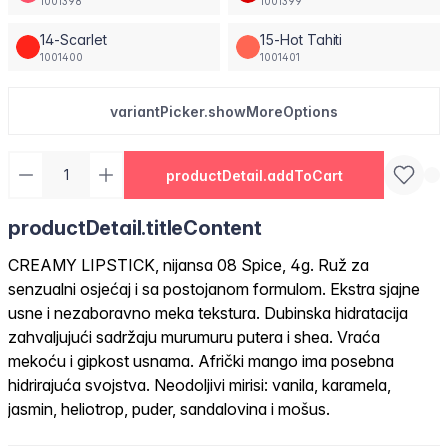
1001398
1001399
14-Scarlet
15-Hot Tahiti
1001400
1001401
variantPicker.showMoreOptions
productDetail.addToCart
productDetail.titleContent
CREAMY LIPSTICK, nijansa 08 Spice, 4g. Ruž za
senzualni osjećaj i sa postojanom formulom. Ekstra sjajne
usne i nezaboravno meka tekstura. Dubinska hidratacija
zahvaljujući sadržaju murumuru putera i shea. Vraća
mekoću i gipkost usnama. Afrički mango ima posebna
hidrirajuća svojstva. Neodoljivi mirisi: vanila, karamela,
jasmin, heliotrop, puder, sandalovina i mošus.