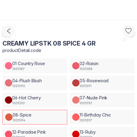
CREAMY LIPSTK 08 SPICE 4 GR
productDetail.code
01 Country Rose
02-Raisin
1001387
1001388
04-Plush Blush
05-Rosewood
1001390
1001391
06-Hot Cherry
07-Nude Pink
1001392
1001393
08-Spice
11-Birthday Chic
1001394
1001397
12-Paradise Pink
13-Ruby