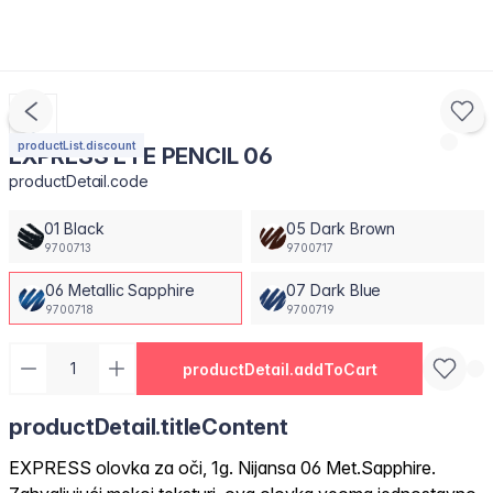
productList.discount
EXPRESS EYE PENCIL 06
productDetail.code
01 Black
05 Dark Brown
9700713
9700717
06 Metallic Sapphire
07 Dark Blue
9700718
9700719
productDetail.addToCart
productDetail.titleContent
EXPRESS olovka za oči, 1g. Nijansa 06 Met.Sapphire.