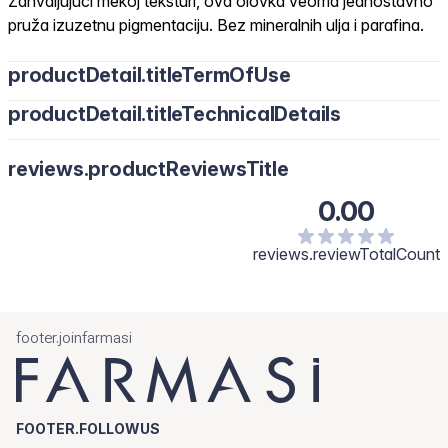
Zahvaljujući mekoj teksturi, ova olovka veoma jednostavno
pruža izuzetnu pigmentaciju. Bez mineralnih ulja i parafina.
productDetail.titleTermOfUse
productDetail.titleTechnicalDetails
reviews.productReviewsTitle
0.00
reviews.reviewTotalCount
footer.joinfarmasi
FOOTER.FOLLOWUS