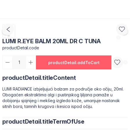
LUMI R.EYE BALM 20ML DR C TUNA
productDetail.code
productDetail.addToCart
productDetail.titleContent
LUMI RADIANCE izbjeljujući balzam za područje oko očiju, 20ml.
Obogaćen ekstraktima algi i pustinjskog ljiljana pomaže u
dobijanju sjajnijeg i mekšeg izgleda kože, umanjuje nastanak
sitnih bora, tamnih krugova i kesica ispod očiju.
productDetail.titleTermOfUse