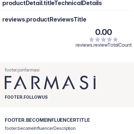
productDetail.titleTechnicalDetails
reviews.productReviewsTitle
0.00
reviews.reviewTotalCount
footer.joinfarmasi
FOOTER.FOLLOWUS
FOOTER.BECOMEINFLUENCERTITLE
footer.becomeInfluencerDescription