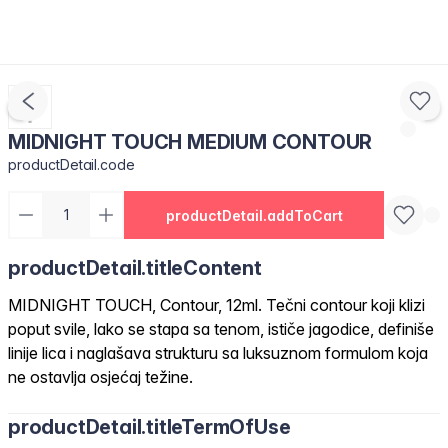
MIDNIGHT TOUCH MEDIUM CONTOUR
productDetail.code
productDetail.addToCart
productDetail.titleContent
MIDNIGHT TOUCH, Contour, 12ml. Tečni contour koji klizi
poput svile, lako se stapa sa tenom, ističe jagodice, definiše
linije lica i naglašava strukturu sa luksuznom formulom koja
ne ostavlja osjećaj težine.
productDetail.titleTermOfUse