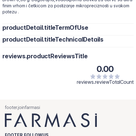
finim vrhom i četkicom za postizanje mikropreciznosti u svakom
potezu .
productDetail.titleTermOfUse
productDetail.titleTechnicalDetails
Laganim potezima iscrtavajte obrve prateći njihov prirodni oblik.
Popunite rijetka područja kratkim, preciznim linijama, a zatim
četkicom ili prstima blago izblendajte boju za prirodan i uredan
reviews.productReviewsTitle
izgled.
0.00
reviews.reviewTotalCount
footer.joinfarmasi
FOOTER.FOLLOWUS