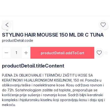
STYLING HAIR MOUSSE 150 ML DR C TUNA
productDetail.code
productDetail.addToCart
productDetail.titleContent
PJENA ZA OBLIKOVANJE I TERMIČKU ZAŠTITU KOSE SA
KERATINOM I HIJALURONSKOM KISELINOM, 150 ml. Pomaže u
oblikovanju teške i naelektirsane kose. Kosu održava ravnom i
do 72h. Sa tehnologijom zaštite od toplote, preporučuje se
korišćenje prije sušenja i ravnanja kose. Sadrži biljni keratinski
kompleks i hijaluronsku kiselinu koji oporavljaju kosu i daju sjaj i
mekoću.