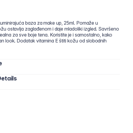
inirajuća baza za make up, 25ml. Pomaže u
. Kožu ostavlja zaglađenom i daje mladoliki izgled. Savršeno
alna za sve boje tena. Koristite je i samostalno, kako
rozan look. Dodatak vitamina E štiti kožu od slobodnih
e
etails
anu kožu i ravnomjerno razmažite. Koristite ispod svoje
etak ili samostalno za difuzni efekat filtera.