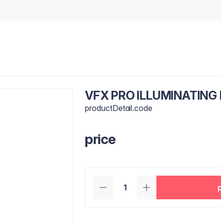
VFX PRO ILLUMINATING 
productDetail.code
price