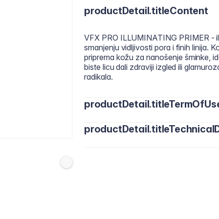
productDetail.titleContent
VFX PRO ILLUMINATING PRIMER - ilum
smanjenju vidljivosti pora i finih linija
priprema kožu za nanošenje šminke, ide
biste licu dali zdraviji izgled ili glamu
radikala.
productDetail.titleTermOfUs
productDetail.titleTechnicalD
Nanesite malu količinu na čistu, hidrir
omiljene podloge za besprijekoran završ